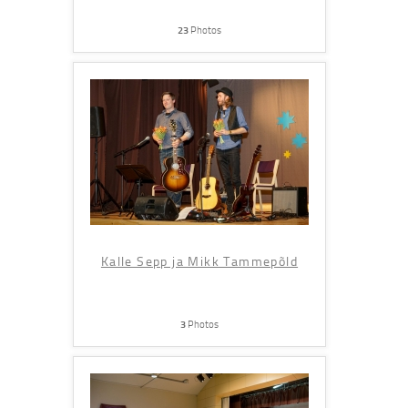
23
Photos
Kalle Sepp ja Mikk Tammepõld
3
Photos