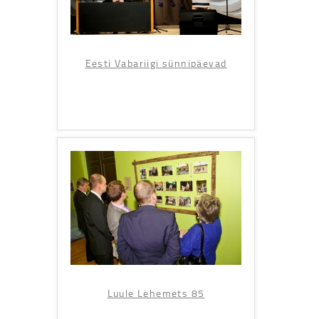
Eesti Vabariigi sünnipäevad
Luule Lehemets 85