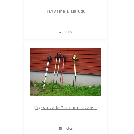
Rahvamaja ajalugu
4
Photos
Jõgeva valla 3.sünnipäevale
…
13
Photos