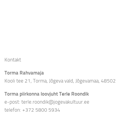
Kontakt
Torma Rahvamaja
Kooli tee 21, Torma, Jõgeva vald, Jõgevamaa, 48502
Torma piirkonna loovjuht Terle Roondik
e-post: terle.roondik@jogevakultuur.ee
telefon: +372 5800 5934