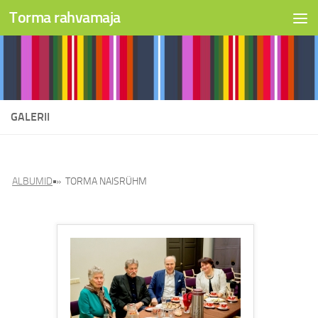
Torma rahvamaja
Skip to content
GALERII
ALBUMID
»
TORMA NAISRÜHM