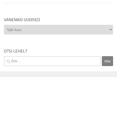
VANEMAD UUDISED
Vanemad
uudised
OTSI LEHELT
Otsi: