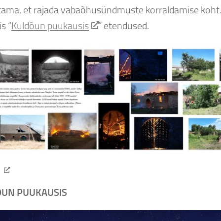
tama, et rajada vabaõhusündmuste korraldamise koht.
is “
Kuldõun puukausis
” etendused.
cebook
UN PUUKAUSIS