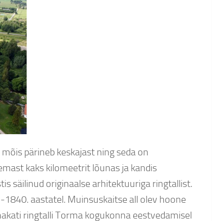
 mõis pärineb keskajast ning seda on
emast kaks kilomeetrit lõunas ja kandis
 säilinud originaalse arhitektuuriga ringtallist.
.-1840. aastatel. Muinsuskaitse all olev hoone
 hakati ringtalli Torma kogukonna eestvedamisel