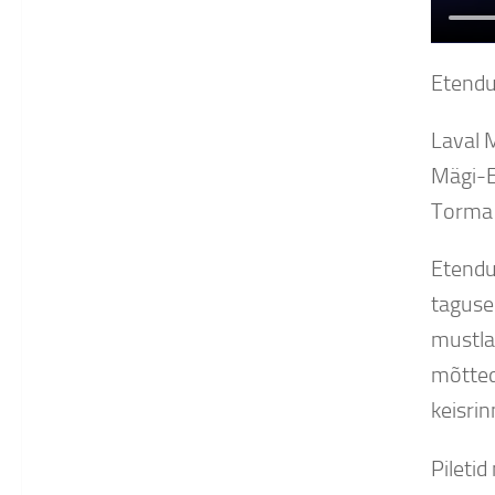
Etendus
Laval 
Mägi-E
Torma 
Etendu
taguse
mustlas
mõtted
keisrin
Piletid