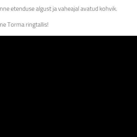
nne etenduse algust ja vaheajal avatud kohvik.
e Torma ringtallis!