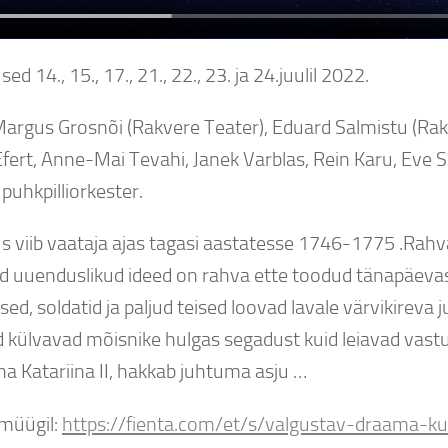
ed 14., 15., 17., 21., 22., 23. ja 24.juulil 2022.
Margus Grosnõi (Rakvere Teater), Eduard Salmistu (Rak
fert, Anne-Mai Tevahi, Janek Varblas, Rein Karu, Eve S
puhkpilliorkester.
s viib vaataja ajas tagasi aastatesse 1746-1775 .Rahv
d uuenduslikud ideed on rahva ette toodud tänapäevase
ed, soldatid ja paljud teised loovad lavale värvikireva
 külvavad mõisnike hulgas segadust kuid leiavad vastuv
na Katariina II, hakkab juhtuma asju …
 müügil:
https://fienta.com/et/s/valgustav-draama-k