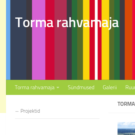
Skip to content
Torma rahvamaja
Torma rahvamaja
Sündmused
Galerii
Ruu
TORMA
Projektid