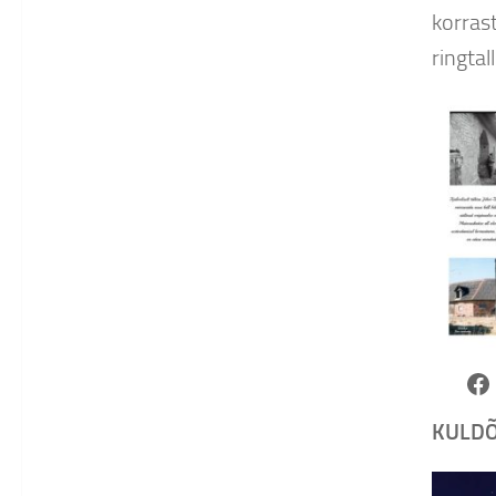
korras
ringtall
Fa
KULDÕ