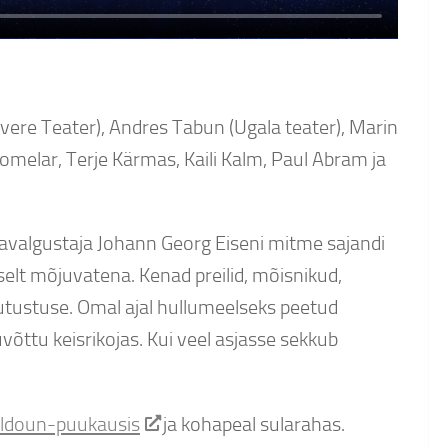
vere Teater), Andres Tabun (Ugala teater), Marin
omelar, Terje Kärmas, Kaili Kalm, Paul Abram ja
avalgustaja Johann Georg Eiseni mitme sajandi
lt mõjuvatena. Kenad preilid, mõisnikud,
 jutustuse. Omal ajal hullumeelseks peetud
õttu keisrikojas. Kui veel asjasse sekkub
uldoun-puukausis
ja kohapeal sularahas.