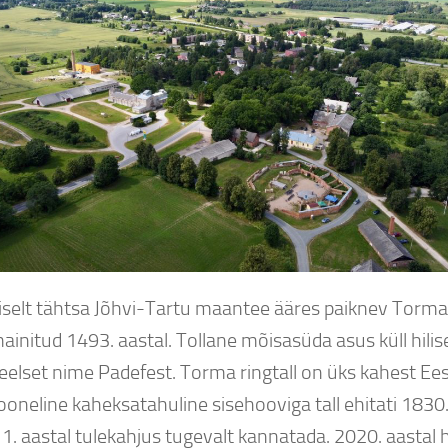
liselt tähtsa Jõhvi-Tartu maantee ääres paiknev Torma
initud 1493. aastal. Tollane mõisasüda asus küll hilis
elset nime Padefest. Torma ringtall on üks kahest Eestis
ooneline kaheksatahuline sisehooviga tall ehitati 1830
11. aastal tulekahjus tugevalt kannatada. 2020. aastal