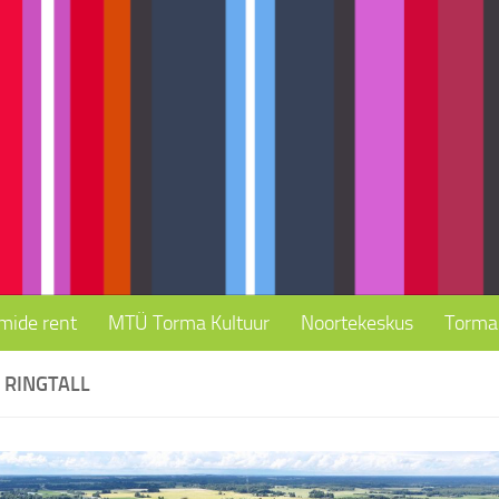
mide rent
MTÜ Torma Kultuur
Noortekeskus
Torma 
 RINGTALL