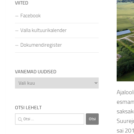
VIITED
Facebook
Valla kultuurikalender
Dokumendiregister
VANEMAD UUDISED
Vanemad
uudised
Ajaloo
esmama
OTSI LEHELT
saksake
Otsi:
Suurej
sai 20