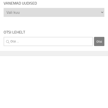
VANEMAD UUDISED
Vanemad
uudised
OTSI LEHELT
Otsi: