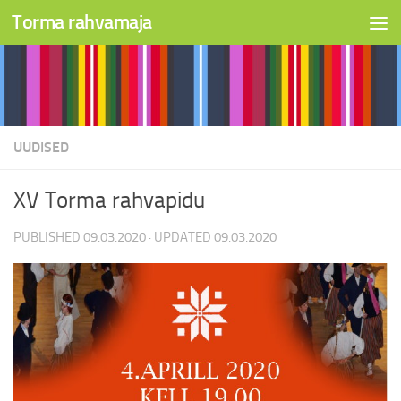
Torma rahvamaja
Skip to content
UUDISED
XV Torma rahvapidu
PUBLISHED
09.03.2020
· UPDATED
09.03.2020