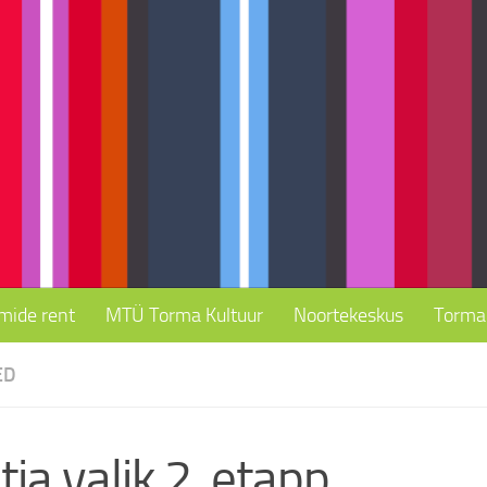
mide rent
MTÜ Torma Kultuur
Noortekeskus
Torma 
ED
tja valik 2. etapp