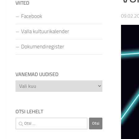
VIITED
Facebook
09.02.2
Valla kultuurikalender
Dokumendiregister
VANEMAD UUDISED
Vanemad
uudised
OTSI LEHELT
Otsi: