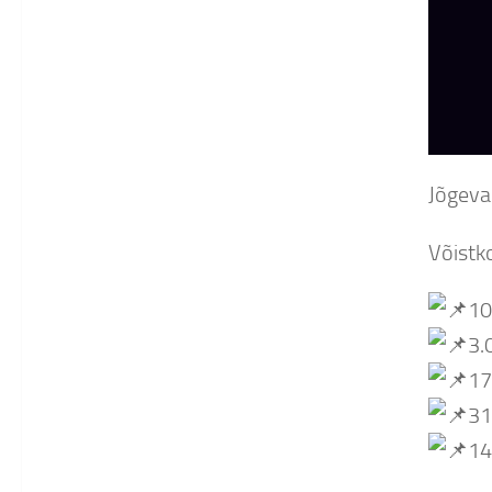
Jõgeva 
Võistko
10
3.
17
31
14