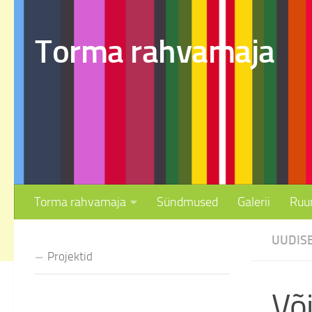
Skip to content
Torma rahvamaja
Torma rahvamaja
Sündmused
Galerii
Ruu
UUDIS
Projektid
Või