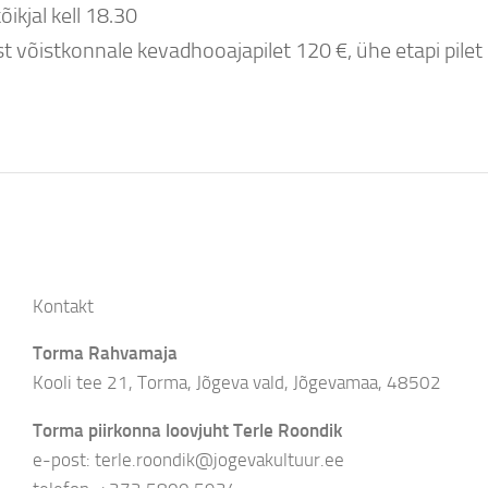
õikjal kell 18.30
t võistkonnale kevadhooajapilet 120 €, ühe etapi pilet 
Kontakt
Torma Rahvamaja
Kooli tee 21, Torma, Jõgeva vald, Jõgevamaa, 48502
Torma piirkonna loovjuht Terle Roondik
e-post: terle.roondik@jogevakultuur.ee