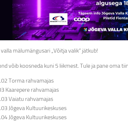
valla mälumängusari „Võitja valik“ jätkub!
nd võib koosneda kuni 5 liikmest. Tule ja pane oma tiim
.02 Torma rahvamajas
03 Kaarepere rahvamajas
.03 Vaiatu rahvamajas
.03 Jõgeva Kultuurikeskuses
.04 Jõgeva Kultuurikeskuses