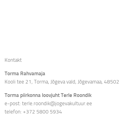
Kontakt
Torma Rahvamaja
Kooli tee 21, Torma, Jõgeva vald, Jõgevamaa, 48502
Torma piirkonna loovjuht Terle Roondik
e-post: terle.roondik@jogevakultuur.ee
telefon: +372 5800 5934