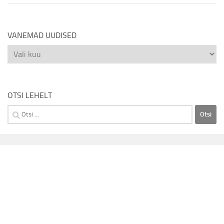
VANEMAD UUDISED
Vanemad
uudised
OTSI LEHELT
Otsi: