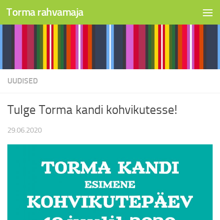
Torma rahvamaja
Skip to content
UUDISED
Tulge Torma kandi kohvikutesse!
29.06.2020