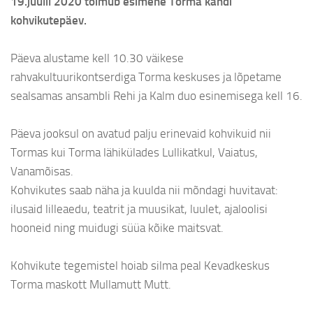
19.juulil 2020 toimub esimene Torma kandi
kohvikutepäev.
Päeva alustame kell 10.30 väikese
rahvakultuurikontserdiga Torma keskuses ja lõpetame
sealsamas ansambli Rehi ja Kalm duo esinemisega kell 16.
Päeva jooksul on avatud palju erinevaid kohvikuid nii
Tormas kui Torma lähikülades Lullikatkul, Vaiatus,
Vanamõisas.
Kohvikutes saab näha ja kuulda nii mõndagi huvitavat:
ilusaid lilleaedu, teatrit ja muusikat, luulet, ajaloolisi
hooneid ning muidugi süüa kõike maitsvat.
Kohvikute tegemistel hoiab silma peal Kevadkeskus
Torma maskott Mullamutt Mutt.