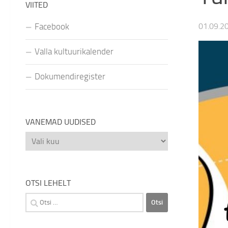
VIITED
Facebook
01.09.2
Valla kultuurikalender
Dokumendiregister
VANEMAD UUDISED
Vanemad
uudised
OTSI LEHELT
Otsi: