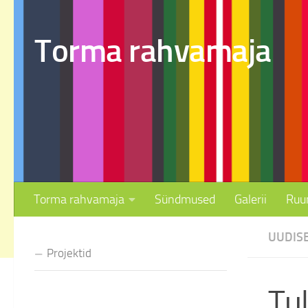
Skip to content
Torma rahvamaja
Torma rahvamaja
Sündmused
Galerii
Ruu
UUDIS
Projektid
Tul