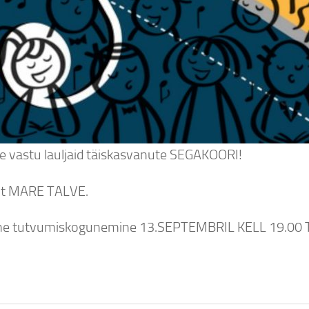
 vastu lauljaid täiskasvanute SEGAKOORI!
nt MARE TALVE.
ne tutvumiskogunemine 13.SEPTEMBRIL KELL 19.0