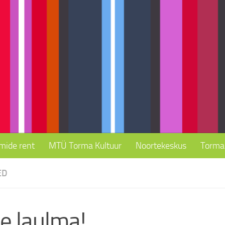
mide rent
MTÜ Torma Kultuur
Noortekeskus
Torma 
ED
e laulma!