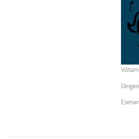
Võtame
Dirige
Esime