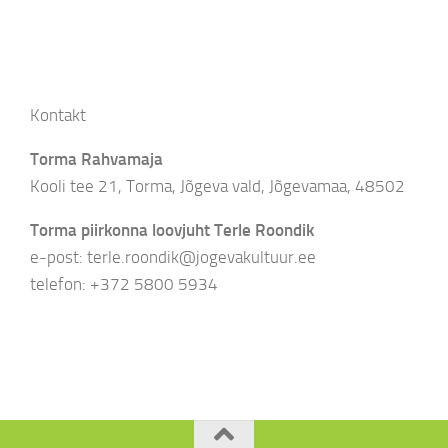
Kontakt
Torma Rahvamaja
Kooli tee 21, Torma, Jõgeva vald, Jõgevamaa, 48502
Torma piirkonna loovjuht Terle Roondik
e-post: terle.roondik@jogevakultuur.ee
telefon: +372 5800 5934