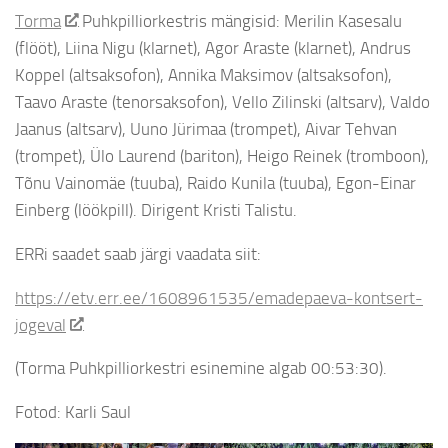
Torma
Puhkpilliorkestris mängisid: Merilin Kasesalu
(flööt), Liina Nigu (klarnet), Agor Araste (klarnet), Andrus
Koppel (altsaksofon), Annika Maksimov (altsaksofon),
Taavo Araste (tenorsaksofon), Vello Zilinski (altsarv), Valdo
Jaanus (altsarv), Uuno Jürimaa
(trompet), Aivar Tehvan
(trompet), Ülo Laurend (bariton), Heigo Reinek (tromboon),
Tõnu Vainomäe (tuuba), Raido Kunila (tuuba), Egon-Einar
Einberg (löökpill). Dirigent Kristi Talistu.
ERRi saadet saab järgi vaadata siit:
https://etv.err.ee/1608961535/emadepaeva-kontsert-
jogeval
(Torma Puhkpilliorkestri esinemine algab 00:53:30).
Fotod: Karli Saul