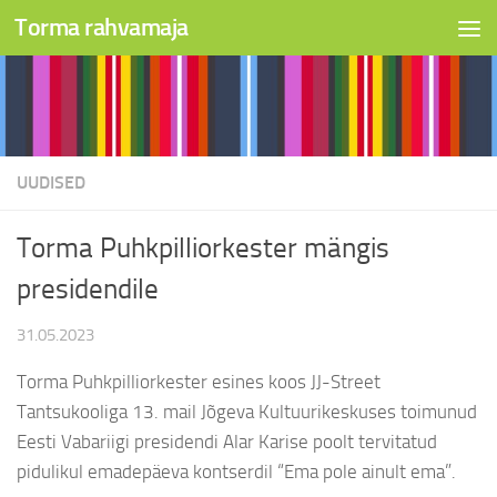
Torma rahvamaja
Skip to content
UUDISED
Torma Puhkpilliorkester mängis
presidendile
31.05.2023
Torma Puhkpilliorkester esines koos JJ-Street
Tantsukooliga 13. mail Jõgeva Kultuurikeskuses toimunud
Eesti Vabariigi presidendi Alar Karise poolt tervitatud
pidulikul emadepäeva kontserdil “Ema pole ainult ema”.