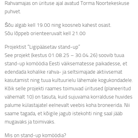
Rahvamajas on ürituse ajal avatud Torma Noortekeskuse
puhvet.
Šõu algab kell 19.00 ning koosneb kahest osast.
Sõu lõppeb orienteeruvalt kell 21.00
Projektist “Ligipääsetav stand-up”
See projekt (kestus 01.08.25 – 30.04.26) soovib tuua
stand-up komöödia Eesti väiksematesse paikadesse, et
edendada kohalike rahva- ja seltsimajade aktiivsemat
kasutamist ning tuua kultuurielu lähemale kogukondadele.
Kõik selle projekti raames toimuvad üritused (planeeritud
vähemalt 10) on tasuta, kuid sujuvama korralduse huvides
palume külastajatel eelnevalt veebis koha broneerida. Nii
saame tagada, et kõigile jagub istekohti ning saal jääb
mugavaks ja toimivaks.
Mis on stand-up komöödia?