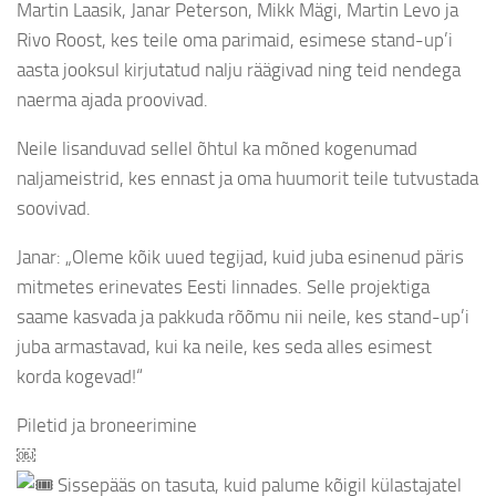
Martin Laasik, Janar Peterson, Mikk Mägi, Martin Levo ja
Rivo Roost, kes teile oma parimaid, esimese stand-up’i
aasta jooksul kirjutatud nalju räägivad ning teid nendega
naerma ajada proovivad.
Neile lisanduvad sellel õhtul ka mõned kogenumad
naljameistrid, kes ennast ja oma huumorit teile tutvustada
soovivad.
Janar: „Oleme kõik uued tegijad, kuid juba esinenud päris
mitmetes erinevates Eesti linnades. Selle projektiga
saame kasvada ja pakkuda rõõmu nii neile, kes stand-up’i
juba armastavad, kui ka neile, kes seda alles esimest
korda kogevad!“
Piletid ja broneerimine
￼
Sissepääs on tasuta, kuid palume kõigil külastajatel