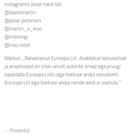
Instagramis leiad meid siit:
@laasikmartin
@janar.peterson
@martin_a_levo
@mikkmgi
@rivo.roost
Märkus: „Rahastanud Euroopa Liit. Avaldatud seisukohad
ja arvamused on siiski ainult autorite omad ega pruugi
kajastada Euroopa Liidu ega toetuse andja seisukohti.
Euroopa Liit ega toetuse andja nende eest ei vastuta.“
Projektid