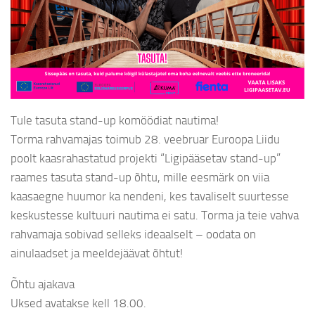
Tule tasuta stand-up komöödiat nautima!
Torma rahvamajas toimub 28. veebruar Euroopa Liidu
poolt kaasrahastatud projekti “Ligipääsetav stand-up”
raames tasuta stand-up õhtu, mille eesmärk on viia
kaasaegne huumor ka nendeni, kes tavaliselt suurtesse
keskustesse kultuuri nautima ei satu. Torma ja teie vahva
rahvamaja sobivad selleks ideaalselt – oodata on
ainulaadset ja meeldejäävat õhtut!
Õhtu ajakava
Uksed avatakse kell 18.00.