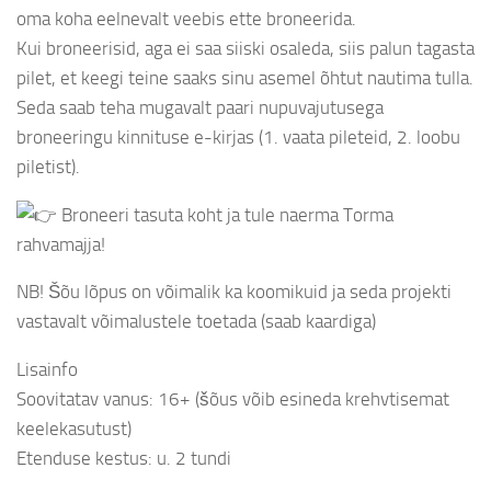
oma koha eelnevalt veebis ette broneerida.
Kui broneerisid, aga ei saa siiski osaleda, siis palun tagasta
pilet, et keegi teine saaks sinu asemel õhtut nautima tulla.
Seda saab teha mugavalt paari nupuvajutusega
broneeringu kinnituse e-kirjas (1. vaata pileteid, 2. loobu
piletist).
Broneeri tasuta koht ja tule naerma Torma
rahvamajja!
NB! Šõu lõpus on võimalik ka koomikuid ja seda projekti
vastavalt võimalustele toetada (saab kaardiga)
Lisainfo
Soovitatav vanus: 16+ (šõus võib esineda krehvtisemat
keelekasutust)
Etenduse kestus: u. 2 tundi