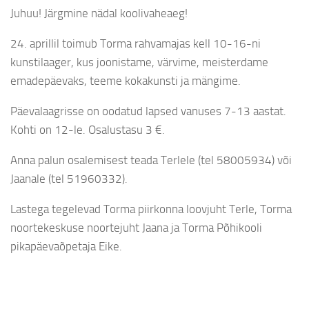
Juhuu! Järgmine nädal koolivaheaeg!
24. aprillil toimub Torma rahvamajas kell 10-16-ni
kunstilaager, kus joonistame, värvime, meisterdame
emadepäevaks, teeme kokakunsti ja mängime.
Päevalaagrisse on oodatud lapsed vanuses 7-13 aastat.
Kohti on 12-le. Osalustasu 3 €.
Anna palun osalemisest teada Terlele (tel 58005934) või
Jaanale (tel 51960332).
Lastega tegelevad Torma piirkonna loovjuht Terle, Torma
noortekeskuse noortejuht Jaana ja Torma Põhikooli
pikapäevaõpetaja Eike.