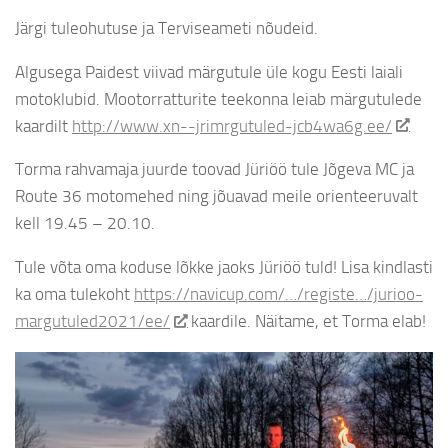
Järgi tuleohutuse ja Terviseameti nõudeid.
Algusega Paidest viivad märgutule üle kogu Eesti laiali
motoklubid. Mootorratturite teekonna leiab märgutulede
kaardilt
http://www.xn--jrimrgutuled-jcb4wa6g.ee/
Torma rahvamaja juurde toovad Jüriöö tule Jõgeva MC ja
Route 36 motomehed ning jõuavad meile orienteeruvalt
kell 19.45 – 20.10.
Tule võta oma koduse lõkke jaoks Jüriöö tuld! Lisa kindlasti
ka oma tulekoht
https://navicup.com/…/registe…/jurioo-
margutuled2021/ee/
kaardile. Näitame, et Torma elab!