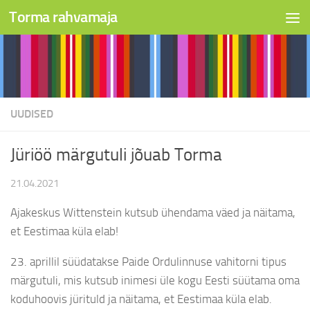
Torma rahvamaja
Skip to content
UUDISED
Jüriöö märgutuli jõuab Torma
21.04.2021
Ajakeskus Wittenstein kutsub ühendama väed ja näitama,
et Eestimaa küla elab!
23. aprillil süüdatakse Paide Ordulinnuse vahitorni tipus
märgutuli, mis kutsub inimesi üle kogu Eesti süütama oma
koduhoovis jürituld ja näitama, et Eestimaa küla elab.