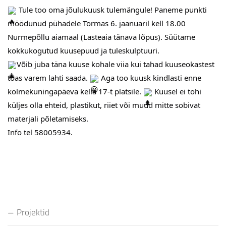
Tule too oma jõulukuusk tulemängule! Paneme punkti
möödunud pühadele Tormas 6. jaanuaril kell 18.00
Nurmepõllu aiamaal (Lasteaia tänava lõpus). Süütame
kokkukogutud kuusepuud ja tuleskulptuuri.
Võib juba täna kuuse kohale viia kui tahad kuuseokastest
toas varem lahti saada.
Aga too kuusk kindlasti enne
kolmekuningapäeva kella 17-t platsile.
Kuusel ei tohi
küljes olla ehteid, plastikut, riiet või muud mitte sobivat
materjali põletamiseks.
Info tel 58005934.
Projektid