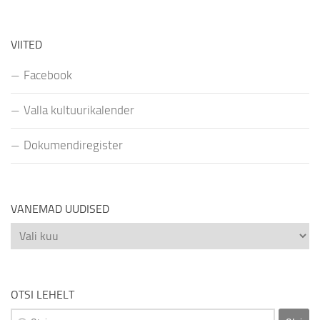
VIITED
Facebook
Valla kultuurikalender
Dokumendiregister
VANEMAD UUDISED
Vanemad
uudised
OTSI LEHELT
Otsi: