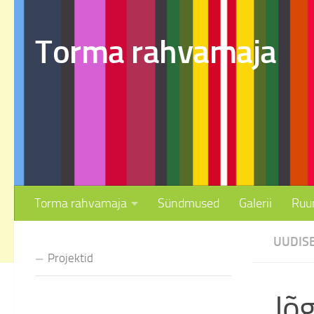
Skip to content
Torma rahvamaja
Torma rahvamaja
Sündmused
Galerii
Ruu
UUDIS
Projektid
Jõ