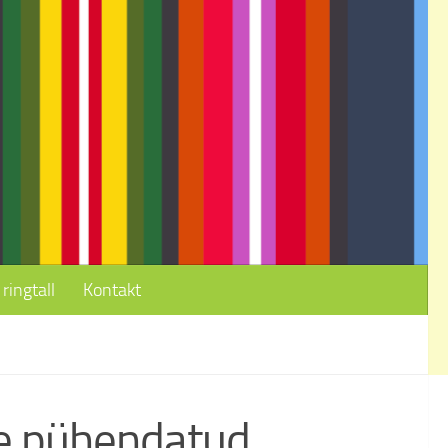
ringtall
Kontakt
le pühendatud