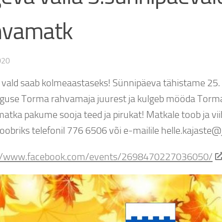
hvamatk
020
 vald saab kolmeaastaseks! Sünnipäeva tähistame 25.
lguse Torma rahvamaja juurest ja kulgeb mööda Torma k
atka pakume sooja teed ja pirukat! Matkale toob ja vii
oobriks telefonil 776 6506 või e-mailile helle.kajaste
://www.facebook.com/events/2698470227036050/