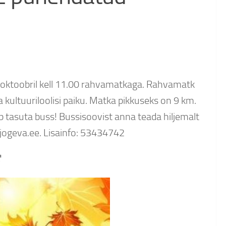
 oktoobril kell 11.00 rahvamatkaga. Rahvamatk
ultuuriloolisi paiku. Matka pikkuseks on 9 km.
b tasuta buss! Bussisoovist anna teada hiljemalt
@jogeva.ee. Lisainfo: 53434742