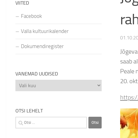
VIITED
ra
Facebook
Valla kultuurikalender
01.10.2
Dokumendiregister
Jõgeva
saab a
Peale m
VANEMAD UUDISED
20. okt
Vanemad
uudised
https
OTSI LEHELT
Otsi: