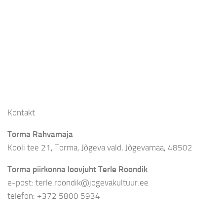
Kontakt
Torma Rahvamaja
Kooli tee 21, Torma, Jõgeva vald, Jõgevamaa, 48502
Torma piirkonna loovjuht Terle Roondik
e-post: terle.roondik@jogevakultuur.ee
telefon: +372 5800 5934