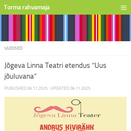
Torma rahvamaja
Skip to content
UUDISED
Jõgeva Linna Teatri etendus “Uus
jõuluvana”
PUBLISHED
06.11.2025
· UPDATED
06.11.2025