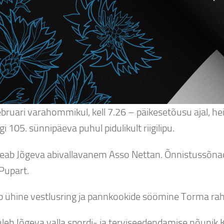
ebruari varahommikul, kell 7.26 – päikesetõusu ajal, h
gi 105. sünnipäeva puhul pidulikult riigilipu.
eab Jõgeva abivallavanem Asso Nettan. Õnnistussõna
Pupart.
b ühine vestlusring ja pannkookide söömine Torma ra
uleb Jõgeva valla spordi- ja terviseedendamise nõunik 