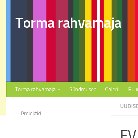
Skip to content
Torma rahvamaja
Torma rahvamaja
Sündmused
Galerii
Ruu
UUDIS
Projektid
EV