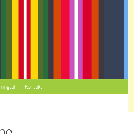
ringtall
Kontakt
ine