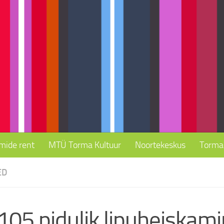
mide rent
MTÜ Torma Kultuur
Noortekeskus
Torma 
ED
105 pidulik lipuheiskam