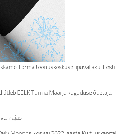
eiskame Torma teenuskeskuse lipuväljakul Eesti
d ütleb EELK Torma Maarja koguduse õpetaja
hvamajas.
Kaily Moones, kes sai 2022. aasta Kultuurkapitali