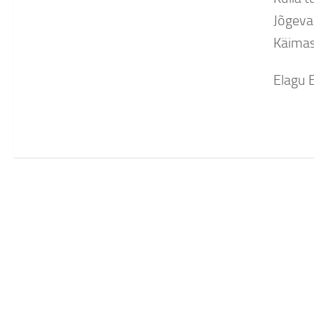
Jõgeva
Käima
Elagu E