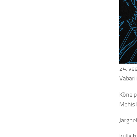
24. ve
Vabarii
Kõne p
Mehis 
Järgne
Külla t