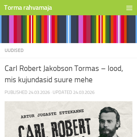
Torma rahvamaja
Skip to content
UUDISED
Carl Robert Jakobson Tormas – lood,
mis kujundasid suure mehe
PUBLISHED
24.03.2026
· UPDATED
24.03.2026