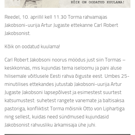
Reedel, 10. aprillil kell 11.30 Torma rahvamajas
Jakobsoni-uurija Artur Jugaste ettekanne Carl Robert
Jakobsonist.
Kõik on oodatud kuulama!
Carl Robert Jakobsoni noorus möödus just siin Tormas –
keskkonnas, mis kujundas tema iseloomu ja pani aluse
hilisemale võitlusele Eesti rahva õiguste eest. Umbes 25-
minutilises ettekandes jutustab Jakobsoni-uurija Artur
Jugaste Jakobsoni lapsepõlvest ja esimestest suurtest
katsumustest: suhetest rangete vanemate ja baltisaksa
pastoriga, konfliktist Torma mõisnik Otto von Liphartiga
ning sellest, kuidas need sündmused kujundasid
Jakobsonist rahvusliku ärkamisaja ühe juhi.