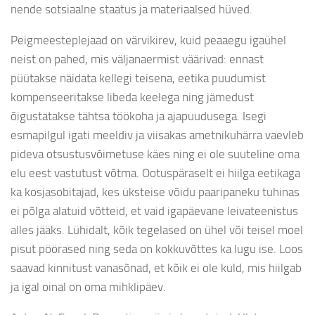
nende sotsiaalne staatus ja materiaalsed hüved.
Peigmeesteplejaad on värvikirev, kuid peaaegu igaühel
neist on pahed, mis väljanaermist väärivad: ennast
püütakse näidata kellegi teisena, eetika puudumist
kompenseeritakse libeda keelega ning jämedust
õigustatakse tähtsa töökoha ja ajapuudusega. Isegi
esmapilgul igati meeldiv ja viisakas ametnikuhärra vaevleb
pideva otsustusvõimetuse käes ning ei ole suuteline oma
elu eest vastutust võtma. Ootuspäraselt ei hiilga eetikaga
ka kosjasobitajad, kes üksteise võidu paaripaneku tuhinas
ei põlga alatuid võtteid, et vaid igapäevane leivateenistus
alles jääks. Lühidalt, kõik tegelased on ühel või teisel moel
pisut pöörased ning seda on kokkuvõttes ka lugu ise. Loos
saavad kinnitust vanasõnad, et kõik ei ole kuld, mis hiilgab
ja igal oinal on oma mihklipäev.