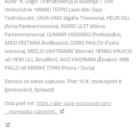
Autor: N. Gogol. Dramatiseerija ja lavastaja: I. Ulst.
Helikunstnik: HANNO TEPPO.Laval Alle-Saija
Teatristuudio: LIIVIA VAAS (Agafia Tihonovna), HELIN VILL
(Arina Panteleimonovna), INGRID ULST (Albina
Panteleimonovna), GUNNAR VASEMÄGI (Podkoljošin),
ARGO PEETMAA (Kotškarjov), DORIS PAVLOV (Fjokla
Ivanovna), MEELIS VAHTRAMÄE (Munne), HENNU KRUKOV
või HEIKI LILL (Anutškin), AIVO KIKERMAN (Ževakin), IMBI
PALLO või MERIKE TORM (Polina / Dunja).
Etendus on kahes vaatuses. Pilet 10 €, sooduspilet 8
(pensionärid, õpilased).
Osta pilet siit:
https://alle-saija-pood.voog.com/
…/komoodia-naisevott…