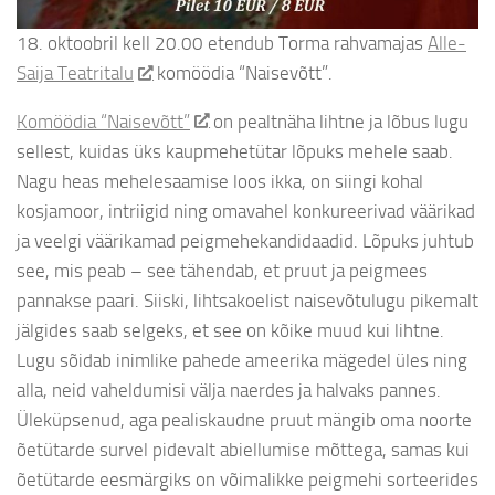
18. oktoobril kell 20.00 etendub Torma rahvamajas
Alle-
Saija Teatritalu
komöödia “Naisevõtt”.
Komöödia “Naisevõtt”
on pealtnäha lihtne ja lõbus lugu
sellest, kuidas üks kaupmehetütar lõpuks mehele saab.
Nagu heas mehelesaamise loos ikka, on siingi kohal
kosjamoor, intriigid ning omavahel konkureerivad väärikad
ja veelgi väärikamad peigmehekandidaadid. Lõpuks juhtub
see, mis peab – see tähendab, et pruut ja peigmees
pannakse paari. Siiski, lihtsakoelist naisevõtulugu pikemalt
jälgides saab selgeks, et see on kõike muud kui lihtne.
Lugu sõidab inimlike pahede ameerika mägedel üles ning
alla, neid vaheldumisi välja naerdes ja halvaks pannes.
Üleküpsenud, aga pealiskaudne pruut mängib oma noorte
õetütarde survel pidevalt abiellumise mõttega, samas kui
õetütarde eesmärgiks on võimalikke peigmehi sorteerides