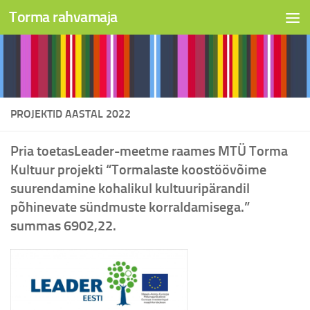
Torma rahvamaja
Skip to content
PROJEKTID AASTAL 2022
Pria toetasLeader-meetme raames MTÜ Torma
Kultuur projekti “Tormalaste koostöövõime
suurendamine kohalikul kultuuripärandil
põhinevate sündmuste korraldamisega.”
summas 6902,22.